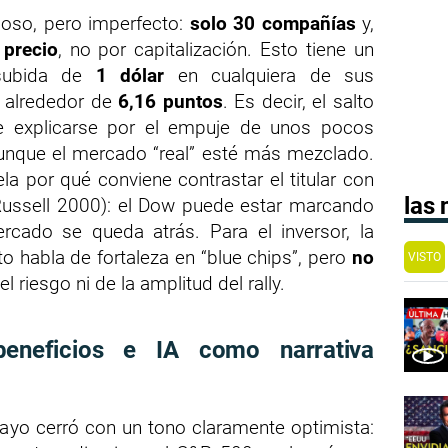
oso, pero imperfecto:
solo 30 compañías
y,
 precio
, no por capitalización. Esto tiene un
 subida de
1 dólar
en cualquiera de sus
 alrededor de
6,16 puntos
. Es decir, el salto
 explicarse por el empuje de unos pocos
aunque el mercado “real” esté más mezclado.
ela por qué conviene contrastar el titular con
las
ussell 2000): el Dow puede estar marcando
rcado se queda atrás. Para el inversor, la
ito habla de fortaleza en “blue chips”, pero
no
VISTO
l riesgo ni de la amplitud del rally.
beneficios e IA como narrativa
Mayo cerró con un tono claramente optimista: