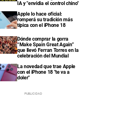
IA y "envidia el control chino"
Apple lo hace oficial:
romperá su tradición más
típica con el iPhone 18
Dónde comprar la gorra
“Make Spain Great Again”
que llevó Ferran Torres en la
celebración del Mundial
La novedad que trae Apple
con el iPhone 18 "te va a
doler"