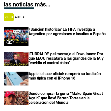
las noticias más…
VISTO
ACTUAL
¿Sanción histórica? La FIFA investiga a
Argentina por agresiones e insultos a España
ITURRALDE y el mensaje al Dow Jones: Por
qué EEUU rescatará a las grandes de la IA y
"envidia el control chino"
Apple lo hace oficial: romperá su tradición
más típica con el iPhone 18
Dónde comprar la gorra “Make Spain Great
Again” que llevó Ferran Torres en la
celebración del Mundial