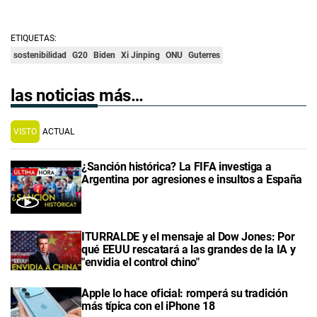
ETIQUETAS:
sostenibilidad
G20
Biden
Xi Jinping
ONU
Guterres
las noticias más…
VISTO
ACTUAL
¿Sanción histórica? La FIFA investiga a
Argentina por agresiones e insultos a España
ITURRALDE y el mensaje al Dow Jones: Por
qué EEUU rescatará a las grandes de la IA y
"envidia el control chino"
Apple lo hace oficial: romperá su tradición
más típica con el iPhone 18