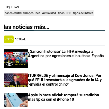
ETIQUETAS:
banco central europeo
bce
Actualidad
tipos
IPC
tipos de interés
las noticias más…
VISTO
ACTUAL
¿Sanción histórica? La FIFA investiga a
Argentina por agresiones e insultos a España
ITURRALDE y el mensaje al Dow Jones: Por
qué EEUU rescatará a las grandes de la IA y
"envidia el control chino"
Apple lo hace oficial: romperá su tradición
más típica con el iPhone 18