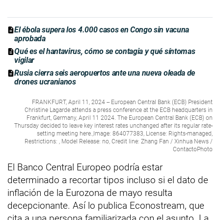
El ébola supera los 4.000 casos en Congo sin vacuna
aprobada
Qué es el hantavirus, cómo se contagia y qué síntomas
vigilar
Rusia cierra seis aeropuertos ante una nueva oleada de
drones ucranianos
FRANKFURT, April 11, 2024 -- European Central Bank (ECB) President
Christine Lagarde attends a press conference at the ECB headquarters in
Frankfurt, Germany, April 11 2024. The European Central Bank (ECB) on
Thursday decided to leave key interest rates unchanged after its regular rate-
setting meeting here.,Image: 864077383, License: Rights-managed,
Restrictions: , Model Release: no, Credit line: Zhang Fan / Xinhua News /
ContactoPhoto
El Banco Central Europeo podría estar
determinado a recortar tipos incluso si el dato de
inflación de la Eurozona de mayo resulta
decepcionante. Así lo publica Econostream, que
cita a una persona familiarizada con el asunto. La