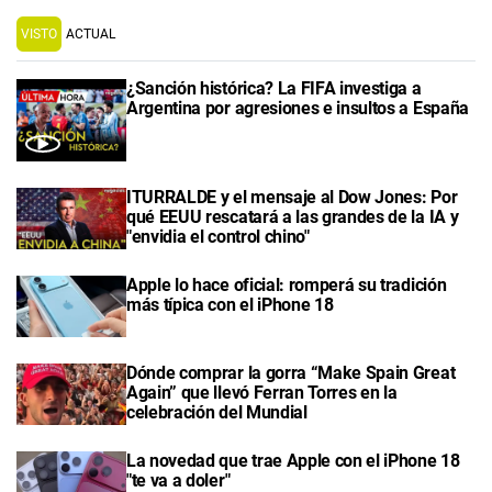
VISTO
ACTUAL
¿Sanción histórica? La FIFA investiga a
Argentina por agresiones e insultos a España
ITURRALDE y el mensaje al Dow Jones: Por
qué EEUU rescatará a las grandes de la IA y
"envidia el control chino"
Apple lo hace oficial: romperá su tradición
más típica con el iPhone 18
Dónde comprar la gorra “Make Spain Great
Again” que llevó Ferran Torres en la
celebración del Mundial
La novedad que trae Apple con el iPhone 18
"te va a doler"