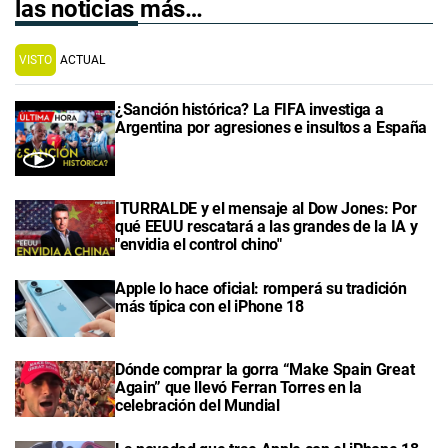
las noticias más…
VISTO
ACTUAL
¿Sanción histórica? La FIFA investiga a
Argentina por agresiones e insultos a España
ITURRALDE y el mensaje al Dow Jones: Por
qué EEUU rescatará a las grandes de la IA y
"envidia el control chino"
Apple lo hace oficial: romperá su tradición
más típica con el iPhone 18
Dónde comprar la gorra “Make Spain Great
Again” que llevó Ferran Torres en la
celebración del Mundial