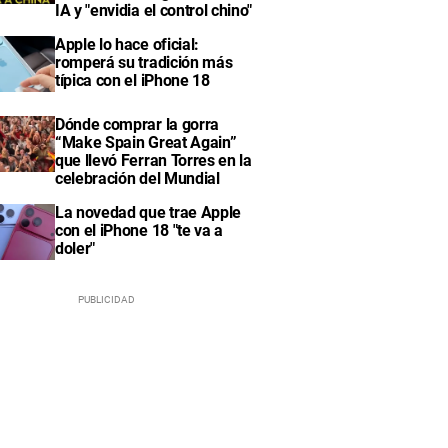
IA y "envidia el control chino"
Apple lo hace oficial:
romperá su tradición más
típica con el iPhone 18
Dónde comprar la gorra
“Make Spain Great Again”
que llevó Ferran Torres en la
celebración del Mundial
La novedad que trae Apple
con el iPhone 18 "te va a
doler"