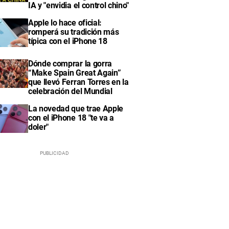
IA y "envidia el control chino"
Apple lo hace oficial:
romperá su tradición más
típica con el iPhone 18
Dónde comprar la gorra
“Make Spain Great Again”
que llevó Ferran Torres en la
celebración del Mundial
La novedad que trae Apple
con el iPhone 18 "te va a
doler"