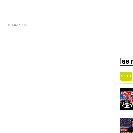
las
VISTO