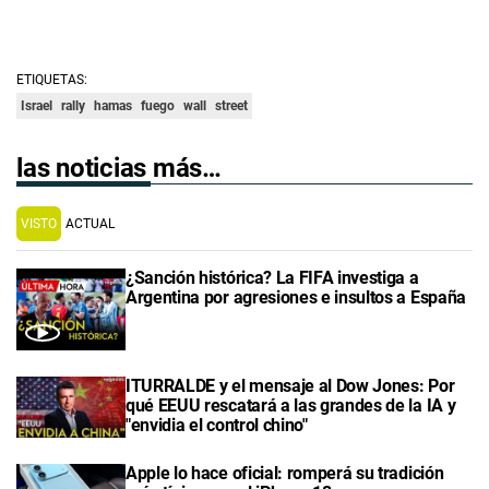
ETIQUETAS:
Israel
rally
hamas
fuego
wall
street
las noticias más…
VISTO
ACTUAL
¿Sanción histórica? La FIFA investiga a
Argentina por agresiones e insultos a España
ITURRALDE y el mensaje al Dow Jones: Por
qué EEUU rescatará a las grandes de la IA y
"envidia el control chino"
Apple lo hace oficial: romperá su tradición