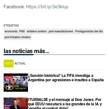
Facebook:
https://bit.ly/3e3kIuy
ETIQUETAS:
economia
PMI
estados unidos
pmi manufacturero
Protagonistas del día
pmi Estados Unidos
las noticias más…
VISTO
ACTUAL
¿Sanción histórica? La FIFA investiga a
Argentina por agresiones e insultos a España
ITURRALDE y el mensaje al Dow Jones: Por
qué EEUU rescatará a las grandes de la IA y
"envidia el control chino"