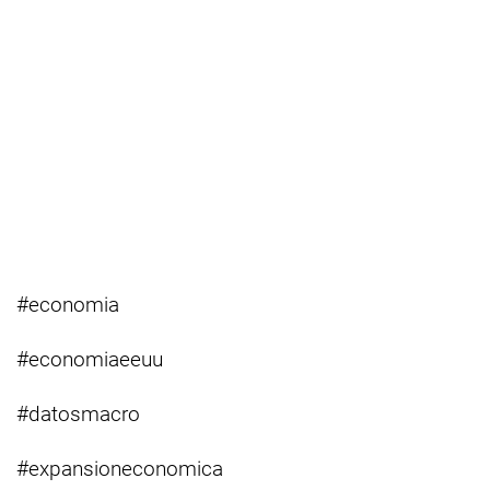
#economia
#economiaeeuu
#datosmacro
#expansioneconomica