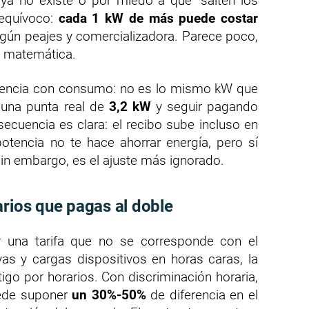
ya no existe o por miedo a que “salten los
nequívoco:
cada 1 kW de más puede costar
egún peajes y comercializadora. Parece poco,
n matemática.
potencia con consumo: no es lo mismo kW que
 una punta real de
3,2 kW
y seguir pagando
ecuencia es clara: el recibo sube incluso en
otencia no te hace ahorrar energía, pero sí
, sin embargo, es el ajuste más ignorado.
arios que pagas al doble
r una tarifa que no se corresponde con el
vas y cargas dispositivos en horas caras, la
tigo por horarios. Con discriminación horaria,
uede suponer
un 30%-50%
de diferencia en el