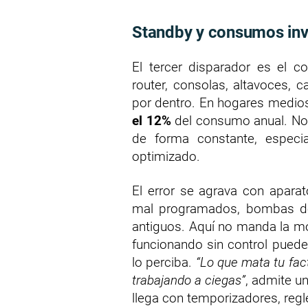
Standby y consumos inv
El tercer disparador es el c
router, consolas, altavoces,
por dentro. En hogares medios
el 12%
del consumo anual. No a
de forma constante, especi
optimizado.
El error se agrava con apara
mal programados, bombas de 
antiguos. Aquí no manda la mo
funcionando sin control pued
lo perciba.
“Lo que mata tu fact
trabajando a ciegas”
, admite u
llega con temporizadores, reg