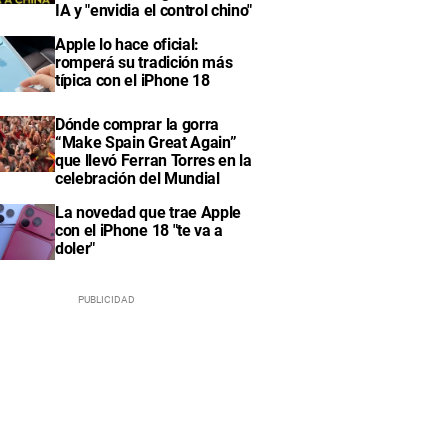
IA y "envidia el control chino"
Apple lo hace oficial:
romperá su tradición más
típica con el iPhone 18
Dónde comprar la gorra
“Make Spain Great Again”
que llevó Ferran Torres en la
celebración del Mundial
La novedad que trae Apple
con el iPhone 18 "te va a
doler"