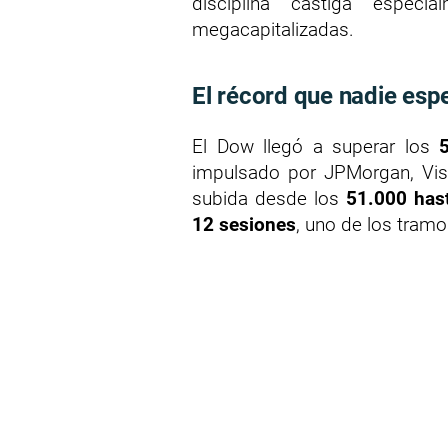
disciplina castiga especi
megacapitalizadas.
El récord que nadie esp
El Dow llegó a superar los
impulsado por JPMorgan, Visa
subida desde los
51.000 has
12 sesiones
, uno de los tram