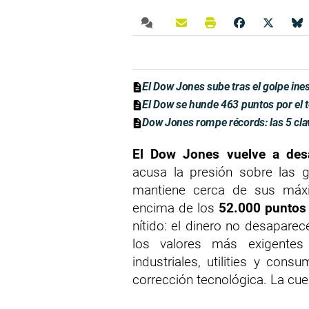
El Dow Jones sube tras el golpe in
El Dow se hunde 463 puntos por el 
Dow Jones rompe récords: las 5 clave
El Dow Jones vuelve a desa
acusa la presión sobre las gr
mantiene cerca de sus máxi
encima de los
52.000 puntos
nítido: el dinero no desaparec
los valores más exigentes
industriales, utilities y con
corrección tecnológica. La cu