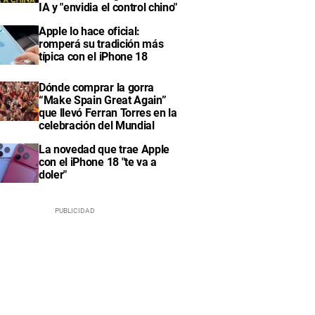
IA y "envidia el control chino"
Apple lo hace oficial:
romperá su tradición más
típica con el iPhone 18
Dónde comprar la gorra
“Make Spain Great Again”
que llevó Ferran Torres en la
celebración del Mundial
La novedad que trae Apple
con el iPhone 18 "te va a
doler"