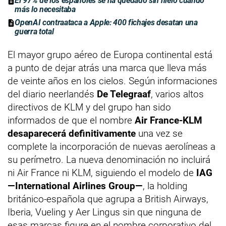
El 97% de los españoles se ha quedado sin hielo cuando
más lo necesitaba
OpenAI contraataca a Apple: 400 fichajes desatan una
guerra total
El mayor grupo aéreo de Europa continental está
a punto de dejar atrás una marca que lleva más
de veinte años en los cielos. Según informaciones
del diario neerlandés
De Telegraaf
, varios altos
directivos de KLM y del grupo han sido
informados de que el nombre
Air France-KLM
desaparecerá definitivamente
una vez se
complete la incorporación de nuevas aerolíneas a
su perímetro. La nueva denominación no incluirá
ni Air France ni KLM, siguiendo el modelo de
IAG
—International Airlines Group—
, la holding
británico-española que agrupa a British Airways,
Iberia, Vueling y Aer Lingus sin que ninguna de
esas marcas figure en el nombre corporativo del