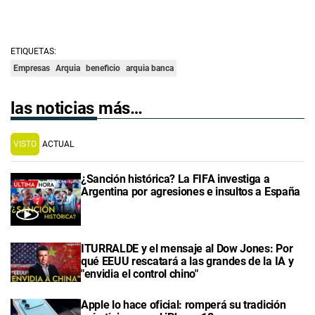
ETIQUETAS:
Empresas
Arquia
beneficio
arquia banca
las noticias más…
VISTO
ACTUAL
¿Sanción histórica? La FIFA investiga a
Argentina por agresiones e insultos a España
ITURRALDE y el mensaje al Dow Jones: Por
qué EEUU rescatará a las grandes de la IA y
"envidia el control chino"
Apple lo hace oficial: romperá su tradición