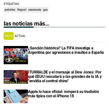
ETIQUETAS:
petróleo
Repsol
venezuela
gas
las noticias más…
VISTO
ACTUAL
¿Sanción histórica? La FIFA investiga a
Argentina por agresiones e insultos a España
ITURRALDE y el mensaje al Dow Jones: Por
qué EEUU rescatará a las grandes de la IA y
"envidia el control chino"
Apple lo hace oficial: romperá su tradición
más típica con el iPhone 18