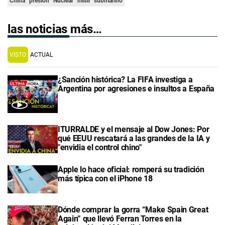
China
presion
Nuclear
misil
submarino
las noticias más…
VISTO
ACTUAL
¿Sanción histórica? La FIFA investiga a
Argentina por agresiones e insultos a España
ITURRALDE y el mensaje al Dow Jones: Por
qué EEUU rescatará a las grandes de la IA y
"envidia el control chino"
Apple lo hace oficial: romperá su tradición
más típica con el iPhone 18
Dónde comprar la gorra “Make Spain Great
Again” que llevó Ferran Torres en la