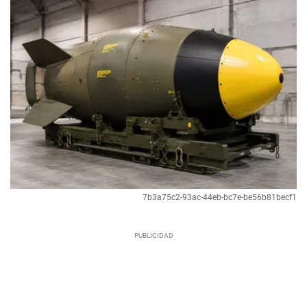
7b3a75c2-93ac-44eb-bc7e-be56b81becf1