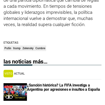
de una partida diplomática que cambia de reglas
a cada movimiento. En tiempos de tensiones
globales y liderazgos imprevisibles, la política
internacional vuelve a demostrar que, muchas
veces, la realidad supera cualquier ficción.
ETIQUETAS:
Putin
trump
Zelensky
Cumbre
las noticias más…
VISTO
ACTUAL
¿Sanción histórica? La FIFA investiga a
Argentina por agresiones e insultos a España