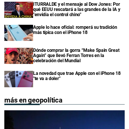
ITURRALDE y el mensaje al Dow Jones: Por
qué EEUU rescatará a las grandes de la IA y
"envidia el control chino"
Apple lo hace oficial: romperá su tradición
más típica con el iPhone 18
Dónde comprar la gorra “Make Spain Great
Again” que llevó Ferran Torres en la
celebración del Mundial
La novedad que trae Apple con el iPhone 18
"te va a doler"
más en geopolítica