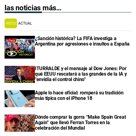
las noticias más…
VISTO
ACTUAL
¿Sanción histórica? La FIFA investiga a
Argentina por agresiones e insultos a España
ITURRALDE y el mensaje al Dow Jones: Por
qué EEUU rescatará a las grandes de la IA y
"envidia el control chino"
Apple lo hace oficial: romperá su tradición
más típica con el iPhone 18
Dónde comprar la gorra “Make Spain Great
Again” que llevó Ferran Torres en la
celebración del Mundial