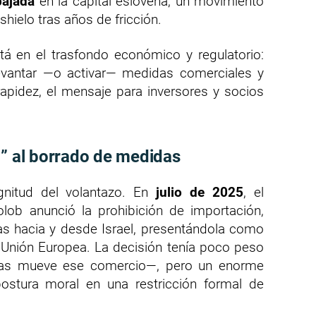
bajada
en la capital eslovena, un movimiento
hielo tras años de fricción.
tá en el trasfondo económico y regulatorio:
vantar —o activar— medidas comerciales y
apidez, el mensaje para inversores y socios
E” al borrado de medidas
gnitud del volantazo. En
julio de 2025
, el
olob anunció la prohibición de importación,
as hacia y desde Israel, presentándola como
 Unión Europea. La decisión tenía poco peso
as mueve ese comercio—, pero un enorme
 postura moral en una restricción formal de