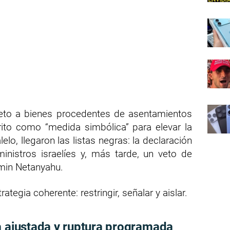
to a bienes procedentes de asentamientos
rito como “medida simbólica” para elevar la
elo, llegaron las listas negras: la declaración
inistros israelíes y, más tarde, un veto de
amin Netanyahu.
egia coherente: restringir, señalar y aislar.
a ajustada y ruptura programada