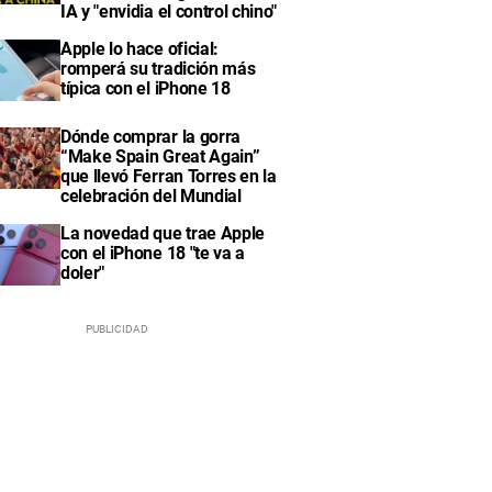
IA y "envidia el control chino"
Apple lo hace oficial:
romperá su tradición más
típica con el iPhone 18
Dónde comprar la gorra
“Make Spain Great Again”
que llevó Ferran Torres en la
celebración del Mundial
La novedad que trae Apple
con el iPhone 18 "te va a
doler"