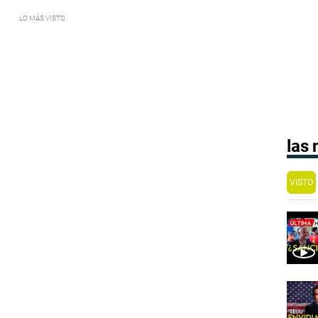
las
VISTO