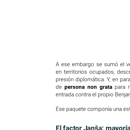
A ese embargo se sumó el ve
en territorios ocupados, desc
presión diplomática. Y, en paral
de
persona non grata
para m
entrada contra el propio Benj
Ese paquete componía una estrat
El factor Janša: mayorí