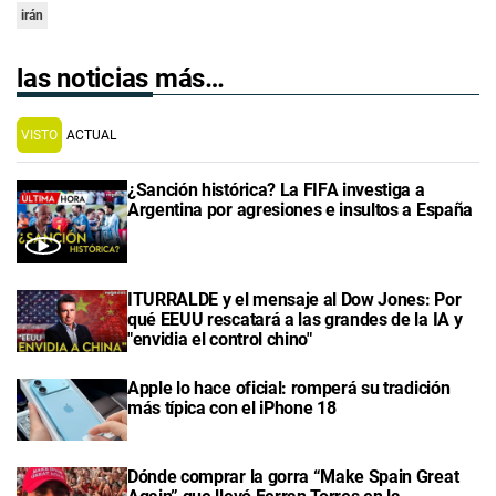
irán
las noticias más…
VISTO
ACTUAL
¿Sanción histórica? La FIFA investiga a
Argentina por agresiones e insultos a España
ITURRALDE y el mensaje al Dow Jones: Por
qué EEUU rescatará a las grandes de la IA y
"envidia el control chino"
Apple lo hace oficial: romperá su tradición
más típica con el iPhone 18
Dónde comprar la gorra “Make Spain Great