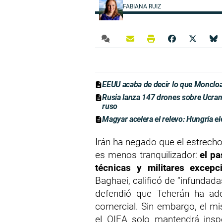
FABIANA RUIZ
EEUU acaba de decir lo que Moncloa
Rusia lanza 147 drones sobre Ucrani
ruso
Magyar acelera el relevo: Hungría el
Irán ha negado que el estrecho
es menos tranquilizador:
el pa
técnicas y militares excepc
Baghaei, calificó de “infundad
defendió que Teherán ha ado
comercial. Sin embargo, el m
el OIEA solo mantendrá inspe