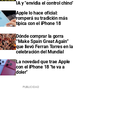
IA y "envidia el control chino"
Apple lo hace oficial:
romperá su tradición más
típica con el iPhone 18
Dónde comprar la gorra
“Make Spain Great Again”
que llevó Ferran Torres en la
celebración del Mundial
La novedad que trae Apple
con el iPhone 18 "te va a
doler"