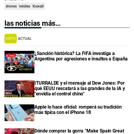
drones
misiles
Kuwait
las noticias más…
VISTO
ACTUAL
¿Sanción histórica? La FIFA investiga a
Argentina por agresiones e insultos a España
ITURRALDE y el mensaje al Dow Jones: Por
qué EEUU rescatará a las grandes de la IA y
"envidia el control chino"
Apple lo hace oficial: romperá su tradición
más típica con el iPhone 18
Dónde comprar la gorra “Make Spain Great