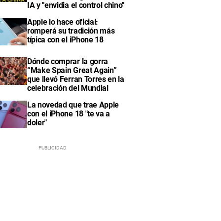
IA y "envidia el control chino"
Apple lo hace oficial:
romperá su tradición más
típica con el iPhone 18
Dónde comprar la gorra
“Make Spain Great Again”
que llevó Ferran Torres en la
celebración del Mundial
La novedad que trae Apple
con el iPhone 18 "te va a
doler"