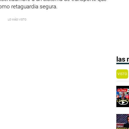
omo retaguardia segura.
las
VISTO