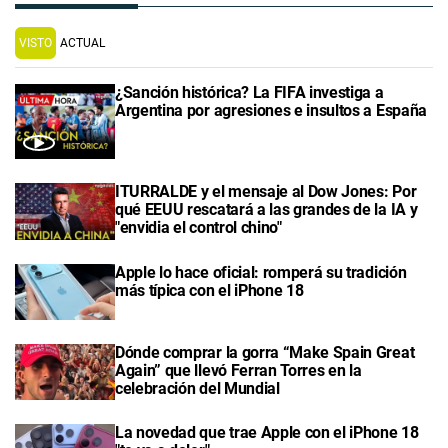
VISTO
ACTUAL
¿Sanción histórica? La FIFA investiga a
Argentina por agresiones e insultos a España
ITURRALDE y el mensaje al Dow Jones: Por
qué EEUU rescatará a las grandes de la IA y
"envidia el control chino"
Apple lo hace oficial: romperá su tradición
más típica con el iPhone 18
Dónde comprar la gorra “Make Spain Great
Again” que llevó Ferran Torres en la
celebración del Mundial
La novedad que trae Apple con el iPhone 18