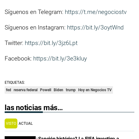
Síguenos en Telegram:
https://t.me/negociostv
Síguenos en Instagram:
https://bit.ly/3oytWnd
Twitter:
https://bit.ly/3jz6Lpt
Facebook:
https://bit.ly/3e3kIuy
ETIQUETAS:
fed
reserva federal
Powell
Biden
trump
Hoy en Negocios TV
las noticias más…
VISTO
ACTUAL
¿Sanción histórica? La FIFA investiga a