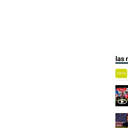
las
VISTO