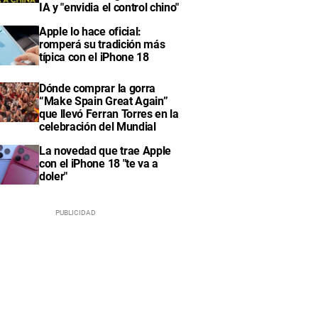
IA y "envidia el control chino"
Apple lo hace oficial:
romperá su tradición más
típica con el iPhone 18
Dónde comprar la gorra
“Make Spain Great Again”
que llevó Ferran Torres en la
celebración del Mundial
La novedad que trae Apple
con el iPhone 18 "te va a
doler"