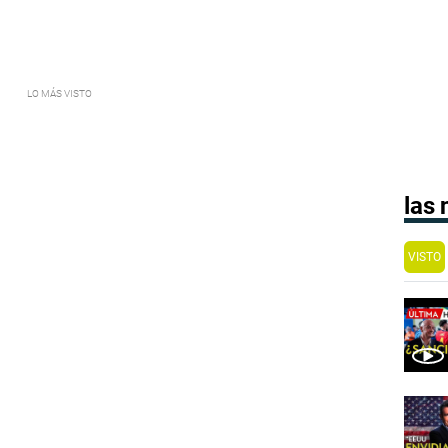
las
VISTO