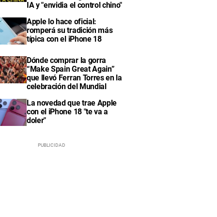
IA y "envidia el control chino"
Apple lo hace oficial:
romperá su tradición más
típica con el iPhone 18
Dónde comprar la gorra
“Make Spain Great Again”
que llevó Ferran Torres en la
celebración del Mundial
La novedad que trae Apple
con el iPhone 18 "te va a
doler"