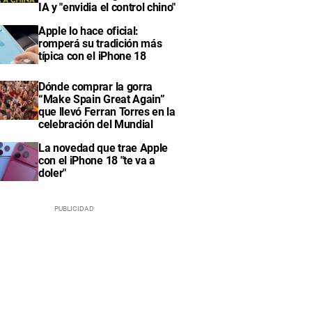
IA y "envidia el control chino"
Apple lo hace oficial:
romperá su tradición más
típica con el iPhone 18
Dónde comprar la gorra
“Make Spain Great Again”
que llevó Ferran Torres en la
celebración del Mundial
La novedad que trae Apple
con el iPhone 18 "te va a
doler"