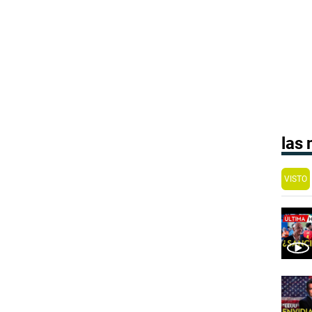
las
VISTO