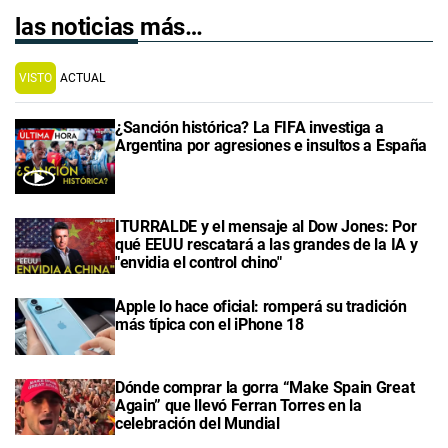
las noticias más…
VISTO
ACTUAL
¿Sanción histórica? La FIFA investiga a
Argentina por agresiones e insultos a España
ITURRALDE y el mensaje al Dow Jones: Por
qué EEUU rescatará a las grandes de la IA y
"envidia el control chino"
Apple lo hace oficial: romperá su tradición
más típica con el iPhone 18
Dónde comprar la gorra “Make Spain Great
Again” que llevó Ferran Torres en la
celebración del Mundial