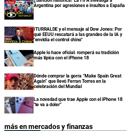
¿Sanción histórica? La FIFA investiga a
Argentina por agresiones e insultos a España
ITURRALDE y el mensaje al Dow Jones: Por
qué EEUU rescatará a las grandes de la IA y
"envidia el control chino"
Apple lo hace oficial: romperá su tradición
más típica con el iPhone 18
Dónde comprar la gorra “Make Spain Great
Again” que llevó Ferran Torres en la
celebración del Mundial
La novedad que trae Apple con el iPhone 18
"te va a doler"
más en mercados y finanzas