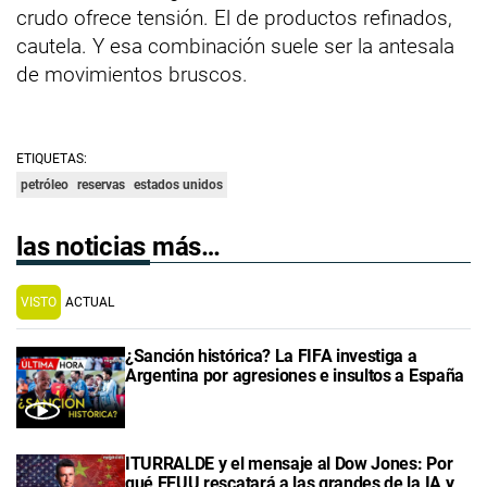
crudo ofrece tensión. El de productos refinados,
cautela. Y esa combinación suele ser la antesala
de movimientos bruscos.
ETIQUETAS:
petróleo
reservas
estados unidos
las noticias más…
VISTO
ACTUAL
¿Sanción histórica? La FIFA investiga a
Argentina por agresiones e insultos a España
ITURRALDE y el mensaje al Dow Jones: Por
qué EEUU rescatará a las grandes de la IA y