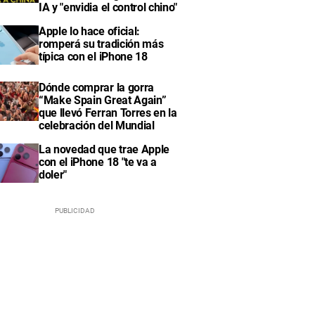
IA y "envidia el control chino"
Apple lo hace oficial:
romperá su tradición más
típica con el iPhone 18
Dónde comprar la gorra
“Make Spain Great Again”
que llevó Ferran Torres en la
celebración del Mundial
La novedad que trae Apple
con el iPhone 18 "te va a
doler"