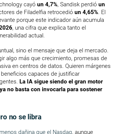
 Technology cayó
un 4,7%
, Sandisk perdió
un
tores de Filadelfia retrocedió
un 4,65%
. El
levante porque este indicador aún acumula
 2026
, una cifra que explica tanto el
erabilidad actual.
ntual, sino el mensaje que deja el mercado.
gir algo más que crecimiento, promesas de
siva en centros de datos. Quieren márgenes
 beneficios capaces de justificar
igentes.
La IA sigue siendo el gran motor
o ya no basta con invocarla para sostener
ro no se libra
 menos dañina que el Nasdaq
, aunque