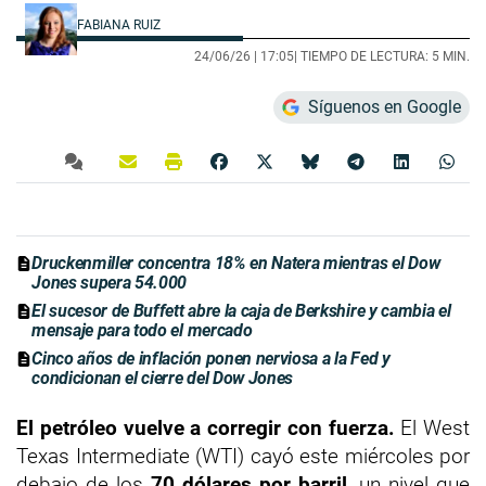
FABIANA RUIZ
24/06/26 |
17:05
| TIEMPO DE LECTURA: 5 MIN.
Síguenos en Google
Druckenmiller concentra 18% en Natera mientras el Dow
Jones supera 54.000
El sucesor de Buffett abre la caja de Berkshire y cambia el
mensaje para todo el mercado
Cinco años de inflación ponen nerviosa a la Fed y
condicionan el cierre del Dow Jones
El petróleo vuelve a corregir con fuerza.
El West
Texas Intermediate (WTI) cayó este miércoles por
debajo de los
70 dólares por barril
, un nivel que