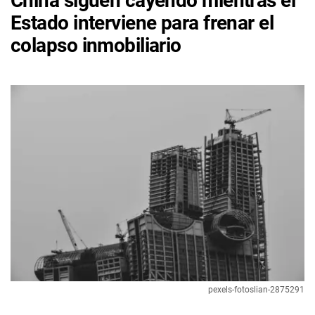
China siguen cayendo mientras el
Estado interviene para frenar el
colapso inmobiliario
pexels-fotoslian-2875291