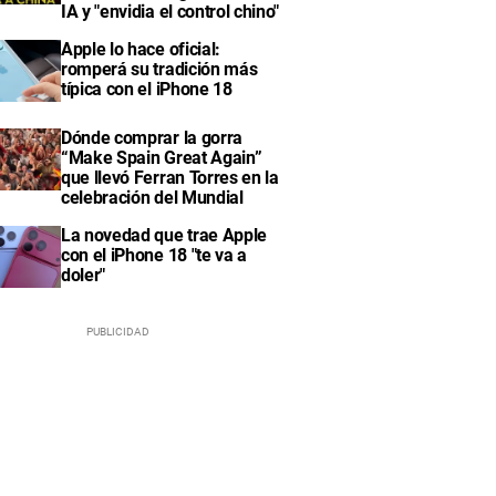
IA y "envidia el control chino"
Apple lo hace oficial:
romperá su tradición más
típica con el iPhone 18
Dónde comprar la gorra
“Make Spain Great Again”
que llevó Ferran Torres en la
celebración del Mundial
La novedad que trae Apple
con el iPhone 18 "te va a
doler"