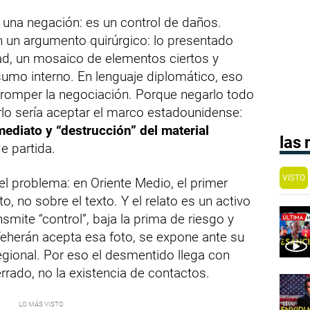
 una negación: es un control de daños.
 un argumento quirúrgico: lo presentado
dad, un mosaico de elementos ciertos y
sumo interno. En lenguaje diplomático, eso
in romper la negociación. Porque negarlo todo
irlo sería aceptar el marco estadounidense:
ediato y “destrucción” del material
las
 partida.
VISTO
el problema: en Oriente Medio, el primer
o, no sobre el texto. Y el relato es un activo
mite “control”, baja la prima de riesgo y
Teherán acepta esa foto, se expone ante su
regional. Por eso el desmentido llega con
errado, no la existencia de contactos.