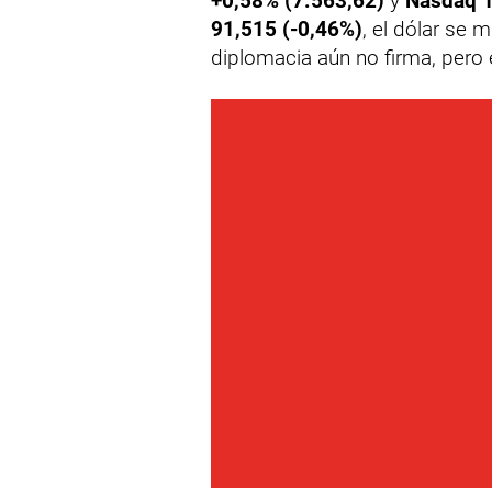
+0,58% (7.563,62)
y
Nasdaq 1
91,515 (-0,46%)
, el dólar se
diplomacia aún no firma, pero