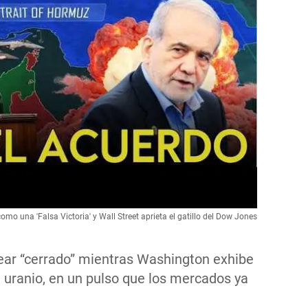
mo una 'Falsa Victoria' y Wall Street aprieta el gatillo del Dow Jones
ear “cerrado” mientras Washington exhibe
l uranio, en un pulso que los mercados ya