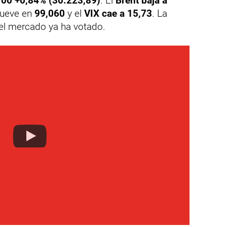
00 +0,84% (30.223,89)
. El
Brent baja a
 mueve en
99,060
y el
VIX cae a 15,73
. La
 el mercado ya ha votado.