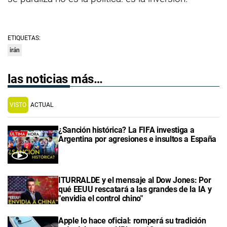
ETIQUETAS:
irán
las noticias más…
VISTO
ACTUAL
¿Sanción histórica? La FIFA investiga a
Argentina por agresiones e insultos a España
ITURRALDE y el mensaje al Dow Jones: Por
qué EEUU rescatará a las grandes de la IA y
"envidia el control chino"
Apple lo hace oficial: romperá su tradición