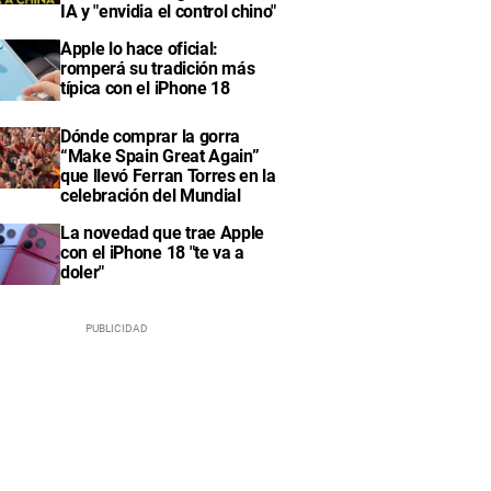
IA y "envidia el control chino"
Apple lo hace oficial:
romperá su tradición más
típica con el iPhone 18
Dónde comprar la gorra
“Make Spain Great Again”
que llevó Ferran Torres en la
celebración del Mundial
La novedad que trae Apple
con el iPhone 18 "te va a
doler"