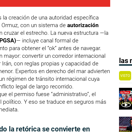
es la creación de una autoridad específica
or Ormuz, con un sistema de
autorización
 cruzar el estrecho. La nueva estructura —la
 (PGSA)
— incluye canal formal de
to para obtener el “ok” antes de navegar.
 mayor: convertir un corredor internacional
las
 Irán, con reglas propias y capacidad de
 menor. Expertos en derecho del mar advierten
VISTO
un régimen de tránsito internacional cuya
nflicto legal de largo recorrido.
ue el permiso fuese “administrativo”, el
l político. Y eso se traduce en seguros más
mediata.
o la retórica se convierte en