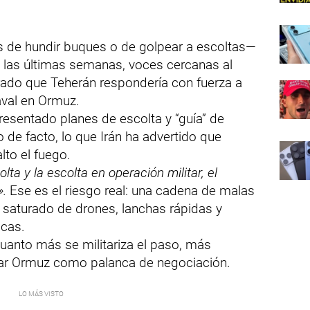
 de hundir buques o de golpear a escoltas—
n las últimas semanas, voces cercanas al
erado que Teherán respondería con fuerza a
naval en Ormuz.
resentado planes de escolta y “guía” de
de facto, lo que Irán ha advertido que
lto el fuego.
lta y la escolta en operación militar, el
».
Ese es el riesgo real: una cadena de malas
 saturado de drones, lanchas rápidas y
icas.
cuanto más se militariza el paso, más
usar Ormuz como palanca de negociación.