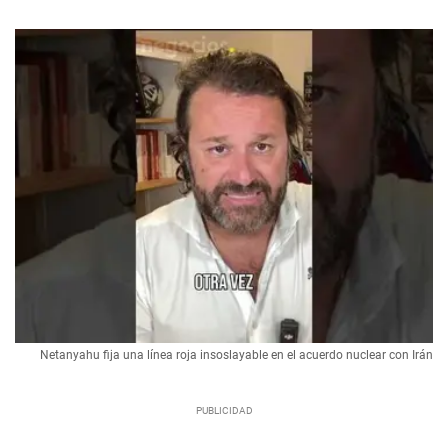
Netanyahu fija una línea roja insoslayable en el acuerdo nuclear con Irán