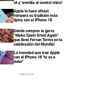
IA y "envidia el control chino"
Apple lo hace oficial:
romperá su tradición más
típica con el iPhone 18
Dónde comprar la gorra
“Make Spain Great Again”
que llevó Ferran Torres en la
celebración del Mundial
La novedad que trae Apple
con el iPhone 18 "te va a
doler"