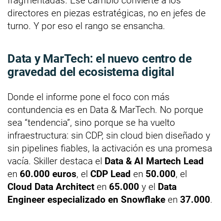
fragmentadas. Ese cambio convierte a los
directores en piezas estratégicas, no en jefes de
turno. Y por eso el rango se ensancha.
Data y MarTech: el nuevo centro de
gravedad del ecosistema digital
Donde el informe pone el foco con más
contundencia es en Data & MarTech. No porque
sea “tendencia”, sino porque se ha vuelto
infraestructura: sin CDP, sin cloud bien diseñado y
sin pipelines fiables, la activación es una promesa
vacía. Skiller destaca el
Data & AI Martech Lead
en
60.000 euros
, el
CDP Lead
en
50.000
, el
Cloud Data Architect
en
65.000
y el
Data
Engineer especializado en Snowflake
en
37.000
.