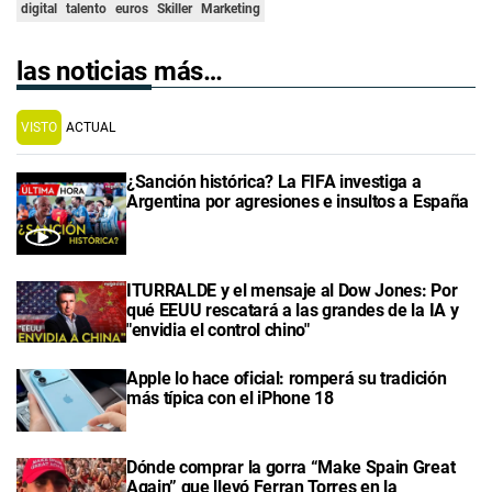
digital
talento
euros
Skiller
Marketing
las noticias más…
VISTO
ACTUAL
¿Sanción histórica? La FIFA investiga a
Argentina por agresiones e insultos a España
ITURRALDE y el mensaje al Dow Jones: Por
qué EEUU rescatará a las grandes de la IA y
"envidia el control chino"
Apple lo hace oficial: romperá su tradición
más típica con el iPhone 18
Dónde comprar la gorra “Make Spain Great
Again” que llevó Ferran Torres en la