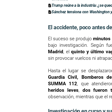
Trump reúne a la industria: ¿se qu
Sánchez tensiona con Washington y 
El accidente, poco antes d
El suceso se produjo
minutos 
bajo investigación. Según f
Madrid
, el
quinto y último v
sin provocar vuelcos ni atrapa
Hasta el lugar se desplazar
Guardia Civil, Bomberos d
SUMMA 112
, que atendier
heridos leves
,
dos fueron t
observación, mientras que el re
Investigación en curso y su