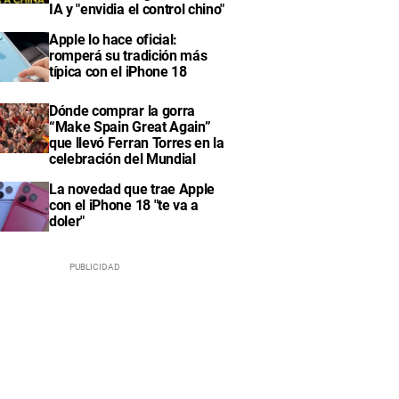
IA y "envidia el control chino"
Apple lo hace oficial:
romperá su tradición más
típica con el iPhone 18
Dónde comprar la gorra
“Make Spain Great Again”
que llevó Ferran Torres en la
celebración del Mundial
La novedad que trae Apple
con el iPhone 18 "te va a
doler"