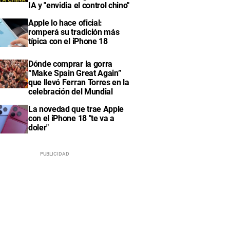
IA y "envidia el control chino"
Apple lo hace oficial:
romperá su tradición más
típica con el iPhone 18
Dónde comprar la gorra
“Make Spain Great Again”
que llevó Ferran Torres en la
celebración del Mundial
La novedad que trae Apple
con el iPhone 18 "te va a
doler"