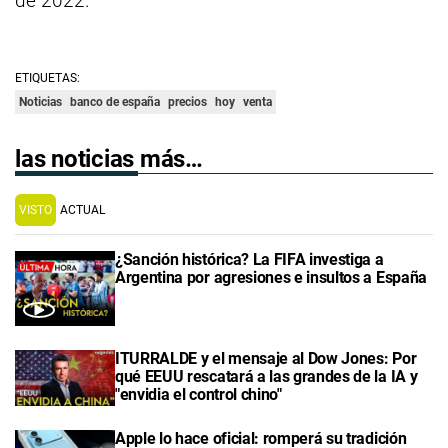
de 2022.
ETIQUETAS:
Noticias
banco de españa
precios
hoy
venta
las noticias más…
VISTO
ACTUAL
¿Sanción histórica? La FIFA investiga a
Argentina por agresiones e insultos a España
ITURRALDE y el mensaje al Dow Jones: Por
qué EEUU rescatará a las grandes de la IA y
"envidia el control chino"
Apple lo hace oficial: romperá su tradición