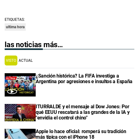
ETIQUETAS:
ultima hora
las noticias más…
VISTO
ACTUAL
¿Sanción histórica? La FIFA investiga a
Argentina por agresiones e insultos a España
ITURRALDE y el mensaje al Dow Jones: Por
qué EEUU rescatará a las grandes de la IA y
"envidia el control chino"
Apple lo hace oficial: romperá su tradición
más típica con el iPhone 18