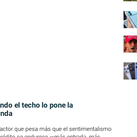
ndo el techo lo pone la
anda
 factor que pesa más que el sentimentalismo
l crédito se endurece —más entrada, más