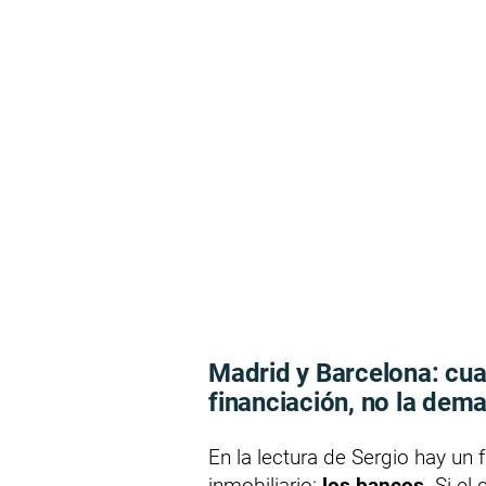
Madrid y Barcelona: cua
financiación, no la dem
En la lectura de Sergio hay un
inmobiliario:
los bancos
. Si e