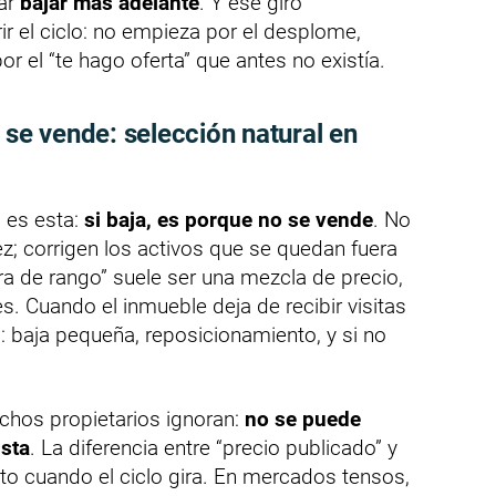
car
bajar más adelante
. Y ese giro
ir el ciclo: no empieza por el desplome,
r el “te hago oferta” que antes no existía.
 se vende: selección natural en
 es esta:
si baja, es porque no se vende
. No
ez; corrigen los activos que se quedan fuera
era de rango” suele ser una mezcla de precio,
es. Cuando el inmueble deja de recibir visitas
 baja pequeña, reposicionamiento, y si no
chos propietarios ignoran:
no se puede
ista
. La diferencia entre “precio publicado” y
sto cuando el ciclo gira. En mercados tensos,