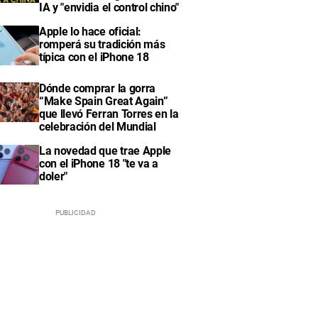
IA y "envidia el control chino"
Apple lo hace oficial:
romperá su tradición más
típica con el iPhone 18
Dónde comprar la gorra
“Make Spain Great Again”
que llevó Ferran Torres en la
celebración del Mundial
La novedad que trae Apple
con el iPhone 18 "te va a
doler"