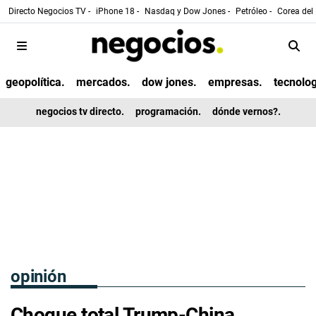
Directo Negocios TV -
iPhone 18 -
Nasdaq y Dow Jones -
Petróleo -
Corea del 
geopolítica.
mercados.
dow jones.
empresas.
tecnolog
negocios tv directo.
programación.
dónde vernos?.
opinión
Choque total Trump-China,