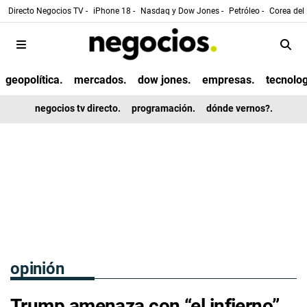
Directo Negocios TV -
iPhone 18 -
Nasdaq y Dow Jones -
Petróleo -
Corea del 
geopolítica.
mercados.
dow jones.
empresas.
tecnolog
negocios tv directo.
programación.
dónde vernos?.
opinión
Trump amenaza con “el infierno”,