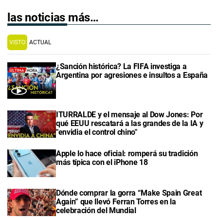
las noticias más…
VISTO
ACTUAL
¿Sanción histórica? La FIFA investiga a
Argentina por agresiones e insultos a España
ITURRALDE y el mensaje al Dow Jones: Por
qué EEUU rescatará a las grandes de la IA y
"envidia el control chino"
Apple lo hace oficial: romperá su tradición
más típica con el iPhone 18
Dónde comprar la gorra “Make Spain Great
Again” que llevó Ferran Torres en la
celebración del Mundial