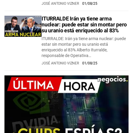
JOSÉ ANTONIO VIZNER
01/08/25
ITURRALDE Irán ya tiene arma
nuclear: puede estar sin montar pero
su uranio está enriquecido al 83%
ITURRALDE: Irán ya tiene arma nuclear: puede
estar sin montar pero su uranio está
enriquecido al 83% Alberto Iturralde,
responsable de Operativa…
JOSÉ ANTONIO VIZNER
01/08/25