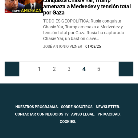
conquista Chasiv Yar, Trump
amenaza a Medvedev y tensión total
por Gaza
TODO ES GEOPOLÍTICA: Rusia conquista
Chasiv Yar, Trump amenaza a Medvedev y
tensión total por Gaza Rusia ha capturado
Chasiv Yar, un bastión clave…
JOSÉ ANTONIO VIZNER
01/08/25
4
Anterior
1
2
3
5
Siguiente
NUESTROS PROGRAMAS.
SOBRE NOSOTROS.
NEWSLETTER.
CONTACTAR CON NEGOCIOS TV
AVISO LEGAL.
PRIVACIDAD.
COOKIES.