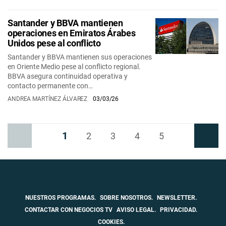
Santander y BBVA mantienen
operaciones en Emiratos Árabes
Unidos pese al conflicto
Santander y BBVA mantienen sus operaciones
en Oriente Medio pese al conflicto regional.
BBVA asegura continuidad operativa y
contacto permanente con…
ANDREA MARTÍNEZ ÁLVAREZ
03/03/26
1
Anterior
2
3
4
5
Siguiente
NUESTROS PROGRAMAS.
SOBRE NOSOTROS.
NEWSLETTER.
CONTACTAR CON NEGOCIOS TV
AVISO LEGAL.
PRIVACIDAD.
COOKIES.