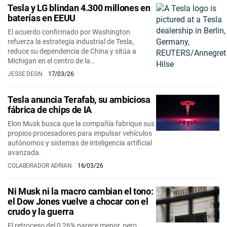
Tesla y LG blindan 4.300 millones en
baterías en EEUU
El acuerdo confirmado por Washington
refuerza la estrategia industrial de Tesla,
reduce su dependencia de China y sitúa a
Michigan en el centro de la…
JESSE DEGN
17/03/26
Tesla anuncia Terafab, su ambiciosa
fábrica de chips de IA
Elon Musk busca que la compañía fabrique sus
propios procesadores para impulsar vehículos
autónomos y sistemas de inteligencia artificial
avanzada.
COLABORADOR ADRIAN
16/03/26
Ni Musk ni la macro cambian el tono:
el Dow Jones vuelve a chocar con el
crudo y la guerra
El retroceso del 0,26% parece menor, pero